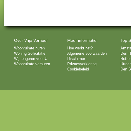
Over Vrije Verhuur
Meer informatie
Top S
Woonruimte huren
Hoe werkt het?
Amst
Woning Sollicitatie
Algemene voorwaarden
Den H
Wij reageren voor U
Disclaimer
Rotte
Woonruimte verhuren
Privacyverklaring
Utrech
Cookiebeleid
Den B