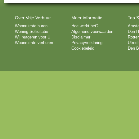
Over Vrije Verhuur
Meer informatie
Top S
Woonruimte huren
Hoe werkt het?
Amst
Woning Sollicitatie
Algemene voorwaarden
Den H
Wij reageren voor U
Disclaimer
Rotte
Woonruimte verhuren
Privacyverklaring
Utrech
Cookiebeleid
Den B