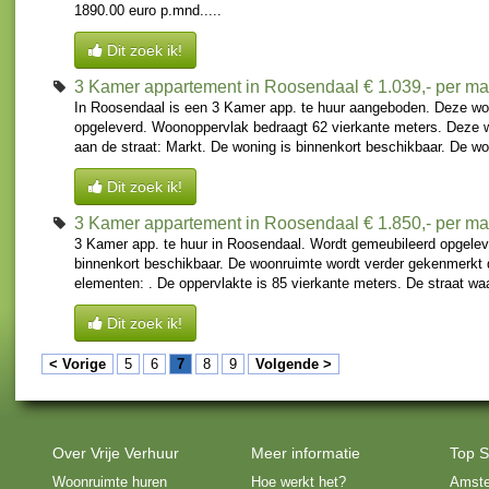
1890.00 euro p.mnd.....
Dit zoek ik!
3 Kamer appartement in Roosendaal
€ 1.039,- per m
In Roosendaal is een 3 Kamer app. te huur aangeboden. Deze wo
opgeleverd. Woonoppervlak bedraagt 62 vierkante meters. Deze 
aan de straat: Markt. De woning is binnenkort beschikbaar. De woo
Dit zoek ik!
3 Kamer appartement in Roosendaal
€ 1.850,- per m
3 Kamer app. te huur in Roosendaal. Wordt gemeubileerd opgelev
binnenkort beschikbaar. De woonruimte wordt verder gekenmerkt 
elementen: . De oppervlakte is 85 vierkante meters. De straat wa
Dit zoek ik!
< Vorige
5
6
7
8
9
Volgende >
Over Vrije Verhuur
Meer informatie
Top S
Woonruimte huren
Hoe werkt het?
Amst