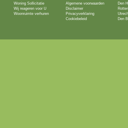
Woning Sollicitatie
Algemene voorwaarden
Den H
Wij reageren voor U
Disclaimer
Rotte
Woonruimte verhuren
Privacyverklaring
Utrech
Cookiebeleid
Den B