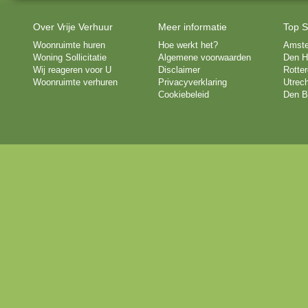
Over Vrije Verhuur
Meer informatie
Top S
Woonruimte huren
Hoe werkt het?
Amst
Woning Sollicitatie
Algemene voorwaarden
Den H
Wij reageren voor U
Disclaimer
Rotte
Woonruimte verhuren
Privacyverklaring
Utrech
Cookiebeleid
Den B