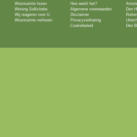
Woonruimte huren
Hoe werkt het?
Amst
Woning Sollicitatie
Algemene voorwaarden
Den H
Wij reageren voor U
Disclaimer
Rotte
Woonruimte verhuren
Privacyverklaring
Utrech
Cookiebeleid
Den B