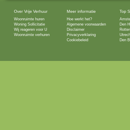
Over Vrije Verhuur
Meer informatie
Top S
Woonruimte huren
Hoe werkt het?
Amst
Woning Sollicitatie
Algemene voorwaarden
Den H
Wij reageren voor U
Disclaimer
Rotte
Woonruimte verhuren
Privacyverklaring
Utrech
Cookiebeleid
Den B