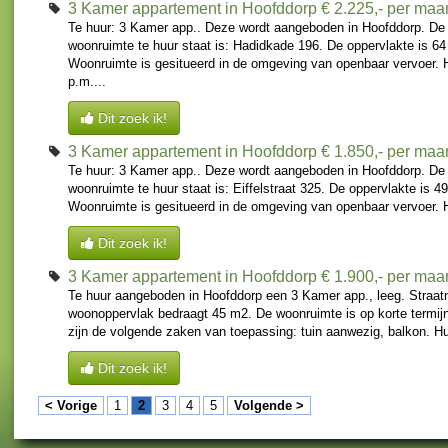
3 Kamer appartement in Hoofddorp
€ 2.225,- per ma
Te huur: 3 Kamer app.. Deze wordt aangeboden in Hoofddorp. De 
woonruimte te huur staat is: Hadidkade 196. De oppervlakte is 64
Woonruimte is gesitueerd in de omgeving van openbaar vervoer. 
p.m....
Dit zoek ik!
3 Kamer appartement in Hoofddorp
€ 1.850,- per ma
Te huur: 3 Kamer app.. Deze wordt aangeboden in Hoofddorp. De 
woonruimte te huur staat is: Eiffelstraat 325. De oppervlakte is 4
Woonruimte is gesitueerd in de omgeving van openbaar vervoer. H
Dit zoek ik!
3 Kamer appartement in Hoofddorp
€ 1.900,- per ma
Te huur aangeboden in Hoofddorp een 3 Kamer app., leeg. Straatna
woonoppervlak bedraagt 45 m2. De woonruimte is op korte termijn
zijn de volgende zaken van toepassing: tuin aanwezig, balkon. Huu
Dit zoek ik!
< Vorige
1
2
3
4
5
Volgende >