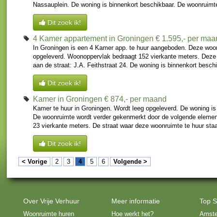
Nassauplein. De woning is binnenkort beschikbaar. De woonruimte
Dit zoek ik!
4 Kamer appartement in Groningen
€ 1.595,- per ma
In Groningen is een 4 Kamer app. te huur aangeboden. Deze woon
opgeleverd. Woonoppervlak bedraagt 152 vierkante meters. Deze
aan de straat: J.A. Feithstraat 24. De woning is binnenkort besch
Dit zoek ik!
Kamer in Groningen
€ 874,- per maand
Kamer te huur in Groningen. Wordt leeg opgeleverd. De woning is
De woonruimte wordt verder gekenmerkt door de volgende element
23 vierkante meters. De straat waar deze woonruimte te huur staat 
Dit zoek ik!
< Vorige
2
3
4
5
6
Volgende >
Over Vrije Verhuur
Meer informatie
Top S
Woonruimte huren
Hoe werkt het?
Amst