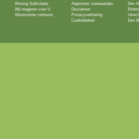
Woning Sollicitatie
Algemene voorwaarden
Den H
Wij reageren voor U
Disclaimer
Rotte
Woonruimte verhuren
Privacyverklaring
Utrech
Cookiebeleid
Den B