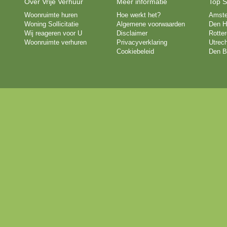
Over Vrije Verhuur
Meer informatie
Top S
Woonruimte huren
Hoe werkt het?
Amst
Woning Sollicitatie
Algemene voorwaarden
Den H
Wij reageren voor U
Disclaimer
Rotte
Woonruimte verhuren
Privacyverklaring
Utrech
Cookiebeleid
Den B