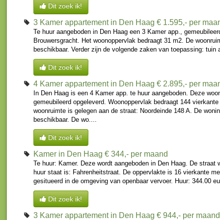
Dit zoek ik!
3 Kamer appartement in Den Haag
€ 1.595,- per maa
Te huur aangeboden in Den Haag een 3 Kamer app., gemeubileerd
Brouwersgracht. Het woonoppervlak bedraagt 31 m2. De woonruimt
beschikbaar. Verder zijn de volgende zaken van toepassing: tuin a
Dit zoek ik!
4 Kamer appartement in Den Haag
€ 2.895,- per maa
In Den Haag is een 4 Kamer app. te huur aangeboden. Deze woon
gemeubileerd opgeleverd. Woonoppervlak bedraagt 144 vierkante
woonruimte is gelegen aan de straat: Noordeinde 148 A. De wonin
beschikbaar. De wo....
Dit zoek ik!
Kamer in Den Haag
€ 344,- per maand
Te huur: Kamer. Deze wordt aangeboden in Den Haag. De straat 
huur staat is: Fahrenheitstraat. De oppervlakte is 16 vierkante m
gesitueerd in de omgeving van openbaar vervoer. Huur: 344.00 eur
Dit zoek ik!
3 Kamer appartement in Den Haag
€ 944,- per maand