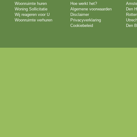
Woonruimte huren
Hoe werkt het?
Amst
Woning Sollicitatie
Algemene voorwaarden
Den H
Wij reageren voor U
Disclaimer
Rotte
Woonruimte verhuren
Privacyverklaring
Utrech
Cookiebeleid
Den B