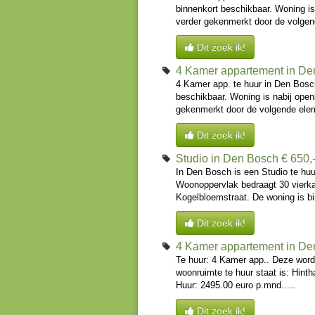
binnenkort beschikbaar. Woning i
verder gekenmerkt door de volgend
Dit zoek ik!
4 Kamer appartement in De
4 Kamer app. te huur in Den Bosc
beschikbaar. Woning is nabij ope
gekenmerkt door de volgende eleme
Dit zoek ik!
Studio in Den Bosch
€ 650,
In Den Bosch is een Studio te hu
Woonoppervlak bedraagt 30 vierka
Kogelbloemstraat. De woning is bi
Dit zoek ik!
4 Kamer appartement in De
Te huur: 4 Kamer app.. Deze word
woonruimte te huur staat is: Hint
Huur: 2495.00 euro p.mnd.....
Dit zoek ik!