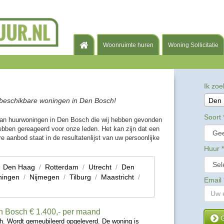
Woonruimte huren
Woning Sollicitatie
Ik zoe
beschikbare woningen in Den Bosch!
Den 
Soort
van huurwoningen in Den Bosch die wij hebben gevonden
bben gereageerd voor onze leden. Het kan zijn dat een
e aanbod staat in de resultatenlijst van uw persoonlijke
Huur
*
/
Den Haag
/
Rotterdam
/
Utrecht
/
Den
ningen
/
Nijmegen
/
Tilburg
/
Maastricht
/
Email
n Bosch
€ 1.400,- per maand
G
h. Wordt gemeubileerd opgeleverd. De woning is