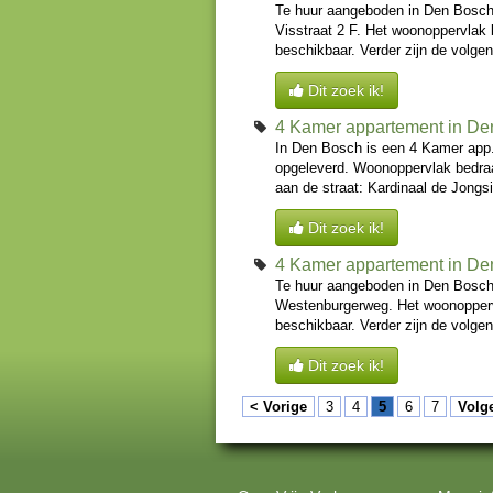
Te huur aangeboden in Den Bosch
Visstraat 2 F. Het woonoppervlak 
beschikbaar. Verder zijn de volge
Dit zoek ik!
4 Kamer appartement in De
In Den Bosch is een 4 Kamer app
opgeleverd. Woonoppervlak bedraa
aan de straat: Kardinaal de Jongsi
Dit zoek ik!
4 Kamer appartement in De
Te huur aangeboden in Den Bosch
Westenburgerweg. Het woonoppervl
beschikbaar. Verder zijn de volge
Dit zoek ik!
< Vorige
3
4
5
6
7
Volg