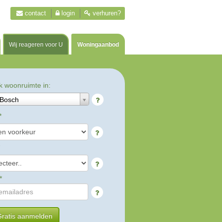
contact
login
verhuren?
Wij reageren voor U
Woningaanbod
k woonruimte in:
Bosch
*
*
ratis aanmelden