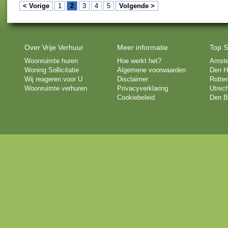
< Vorige
1
2
3
4
5
Volgende >
Over Vrije Verhuur
Meer informatie
Top S
Woonruimte huren
Hoe werkt het?
Amst
Woning Sollicitatie
Algemene voorwaarden
Den H
Wij reageren voor U
Disclaimer
Rotte
Woonruimte verhuren
Privacyverklaring
Utrech
Cookiebeleid
Den B