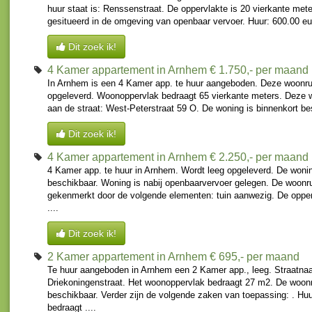
huur staat is: Renssenstraat. De oppervlakte is 20 vierkante met
gesitueerd in de omgeving van openbaar vervoer. Huur: 600.00 eur
Dit zoek ik!
4 Kamer appartement in Arnhem
€ 1.750,- per maand
In Arnhem is een 4 Kamer app. te huur aangeboden. Deze woonru
opgeleverd. Woonoppervlak bedraagt 65 vierkante meters. Deze 
aan de straat: West-Peterstraat 59 O. De woning is binnenkort bes
Dit zoek ik!
4 Kamer appartement in Arnhem
€ 2.250,- per maand
4 Kamer app. te huur in Arnhem. Wordt leeg opgeleverd. De wonin
beschikbaar. Woning is nabij openbaarvervoer gelegen. De woonr
gekenmerkt door de volgende elementen: tuin aanwezig. De opperv
....
Dit zoek ik!
2 Kamer appartement in Arnhem
€ 695,- per maand
Te huur aangeboden in Arnhem een 2 Kamer app., leeg. Straatna
Driekoningenstraat. Het woonoppervlak bedraagt 27 m2. De woonru
beschikbaar. Verder zijn de volgende zaken van toepassing: . Huu
bedraagt ....